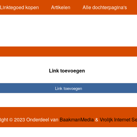
Linktegoed kopen
Artikelen
Alle dochterpagina's
Link toevoegen
Link toevoegen
ight © 2023 Onderdeel van
BaakmanMedia
&
Vrolijk Internet S